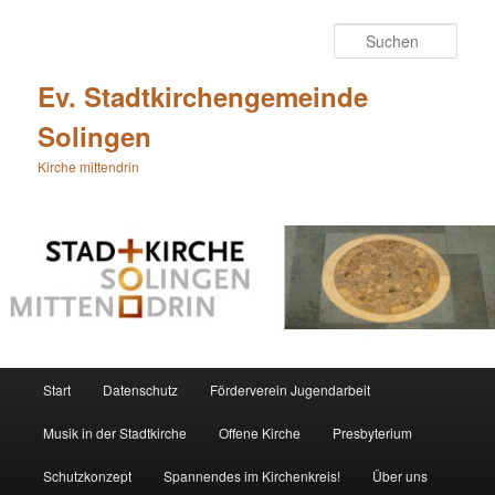
Zum
Zum
primären
sekundären
Such
Inhalt
Inhalt
springen
springen
Ev. Stadtkirchengemeinde
Solingen
Kirche mittendrin
Hauptmenü
Start
Datenschutz
Förderverein Jugendarbeit
Musik in der Stadtkirche
Offene Kirche
Presbyterium
Schutzkonzept
Spannendes im Kirchenkreis!
Über uns