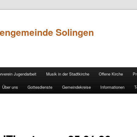
hengemeinde Solingen
rverein Jugendarbeit
Musik in der Stadtkirche
Offene Kirche
Pr
Über uns
Gottesdienste
Gemeindekreise
Informationen
T