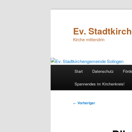
Zum
primären
Inhalt
Ev. Stadtkirc
springen
Kirche mittendrin
Hauptmenü
Start
Datenschutz
Förde
Spannendes im Kirchenkreis!
Beitragsnavigation
←
Vorheriger