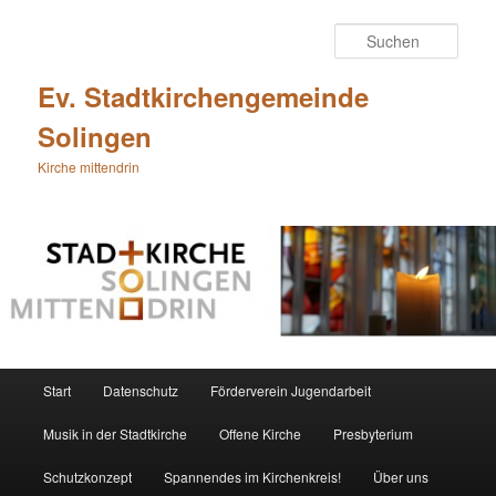
Zum
primären
Such
Inhalt
springen
Ev. Stadtkirchengemeinde
Solingen
Kirche mittendrin
Hauptmenü
Start
Datenschutz
Förderverein Jugendarbeit
Musik in der Stadtkirche
Offene Kirche
Presbyterium
Schutzkonzept
Spannendes im Kirchenkreis!
Über uns