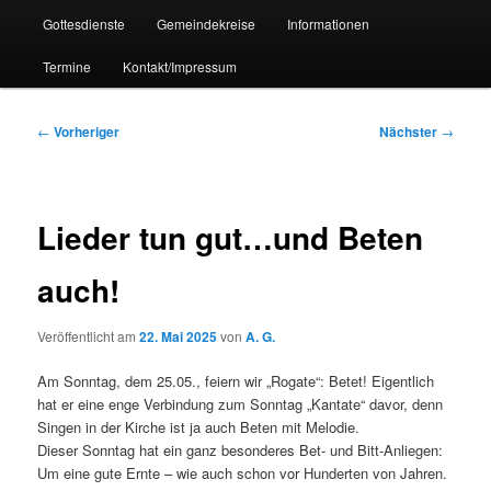
Gottesdienste
Gemeindekreise
Informationen
Termine
Kontakt/Impressum
Beitragsnavigation
←
Vorheriger
Nächster
→
Lieder tun gut…und Beten
auch!
Veröffentlicht am
22. Mai 2025
von
A. G.
Am Sonntag, dem 25.05., feiern wir „Rogate“: Betet! Eigentlich
hat er eine enge Verbindung zum Sonntag „Kantate“ davor, denn
Singen in der Kirche ist ja auch Beten mit Melodie.
Dieser Sonntag hat ein ganz besonderes Bet- und Bitt-Anliegen:
Um eine gute Ernte – wie auch schon vor Hunderten von Jahren.