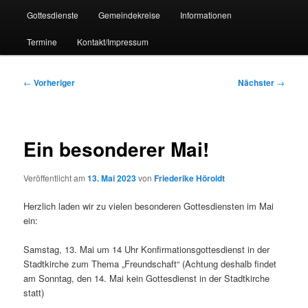
Gottesdienste
Gemeindekreise
Informationen
Termine
Kontakt/Impressum
Beitragsnavigation
←
Vorheriger
Nächster
→
Ein besonderer Mai!
Veröffentlicht am
13. Mai 2023
von
Friederike Höroldt
Herzlich laden wir zu vielen besonderen Gottesdiensten im Mai
ein:
Samstag, 13. Mai um 14 Uhr Konfirmationsgottesdienst in der
Stadtkirche zum Thema „Freundschaft“ (Achtung deshalb findet
am Sonntag, den 14. Mai kein Gottesdienst in der Stadtkirche
statt)