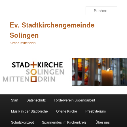
Zum
primären
Such
Inhalt
springen
Ev. Stadtkirchengemeinde
Solingen
Kirche mittendrin
Hauptmenü
Start
Datenschutz
Förderverein Jugendarbeit
Musik in der Stadtkirche
Offene Kirche
Presbyterium
Schutzkonzept
Spannendes im Kirchenkreis!
Über uns