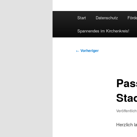
Hauptmenü
Start
Datenschutz
Förde
Spannendes im Kirchenkreis!
Beitragsnavigation
←
Vorheriger
Pas
Sta
Veröffentlic
Herzlich l