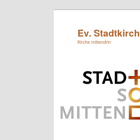
Zum
primären
Inhalt
Ev. Stadtkirc
springen
Kirche mittendrin