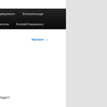
esbyterium
Schutzkonzept
ermine
Kontakt/Impressum
Nächster
→
rtagen!