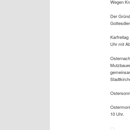
Wegen Kran
Der Gründo
Gottesdien
Karfreitag
Uhr mit A
Osternacht
Mutzbauer:
gemeinsam
Stadtkirch
Ostersonnt
Ostermonta
10 Uhr.