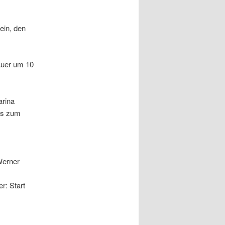
ein, den
bauer um 10
arina
ens zum
Werner
r: Start