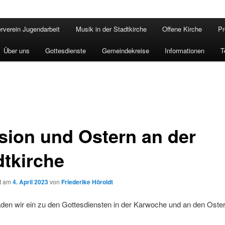
rverein Jugendarbeit
Musik in der Stadtkirche
Offene Kirche
Pr
Über uns
Gottesdienste
Gemeindekreise
Informationen
T
sion und Ostern an der
dtkirche
ht am
4. April 2023
von
Friederike Höroldt
aden wir ein zu den Gottesdiensten in der Karwoche und an den Oste