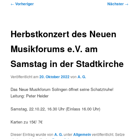
Beitragsnavigation
←
Vorheriger
Nächster
→
Herbstkonzert des Neuen
Musikforums e.V. am
Samstag in der Stadtkirche
Veröffentlicht am
20. Oktober 2022
von
A. G.
Das Neue Musikforum Solingen öffnet seine Schatztruhe!
Leitung: Peter Heider
Samstag, 22.10.22, 16.30 Uhr (Einlass 16.00 Uhr)
Karten zu 15€/ 7€
Dieser Eintrag wurde von
A. G.
unter
Allgemein
veröffentlicht. Setze