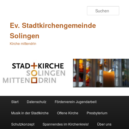
Zum
primären
Such
Inhalt
springen
Ev. Stadtkirchengemeinde
Solingen
Kirche mittendrin
Hauptmenü
Start
Datenschutz
Förderverein Jugendarbeit
Musik in der Stadtkirche
Offene Kirche
Presbyterium
Schutzkonzept
Spannendes im Kirchenkreis!
Über uns