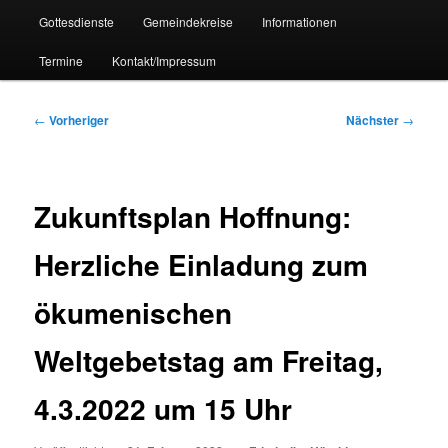
Gottesdienste
Gemeindekreise
Informationen
Termine
Kontakt/Impressum
Beitragsnavigation
←
Vorheriger
Nächster
→
Zukunftsplan Hoffnung:
Herzliche Einladung zum
ökumenischen
Weltgebetstag am Freitag,
4.3.2022 um 15 Uhr