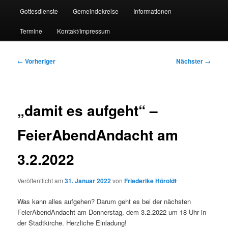
Gottesdienste
Gemeindekreise
Informationen
Termine
Kontakt/Impressum
Beitragsnavigation
←
Vorheriger
Nächster
→
„damit es aufgeht“ –
FeierAbendAndacht am
3.2.2022
Veröffentlicht am
31. Januar 2022
von
Friederike Höroldt
Was kann alles aufgehen? Darum geht es bei der nächsten
FeierAbendAndacht am Donnerstag, dem 3.2.2022 um 18 Uhr in
der Stadtkirche. Herzliche Einladung!