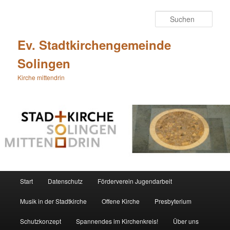
Zum
primären
Such
Inhalt
springen
Ev. Stadtkirchengemeinde
Solingen
Kirche mittendrin
Hauptmenü
Start
Datenschutz
Förderverein Jugendarbeit
Musik in der Stadtkirche
Offene Kirche
Presbyterium
Schutzkonzept
Spannendes im Kirchenkreis!
Über uns