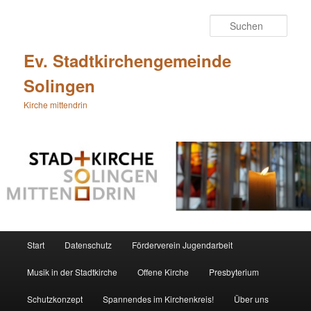
Zum
primären
Such
Inhalt
springen
Ev. Stadtkirchengemeinde
Solingen
Kirche mittendrin
Hauptmenü
Start
Datenschutz
Förderverein Jugendarbeit
Musik in der Stadtkirche
Offene Kirche
Presbyterium
Schutzkonzept
Spannendes im Kirchenkreis!
Über uns