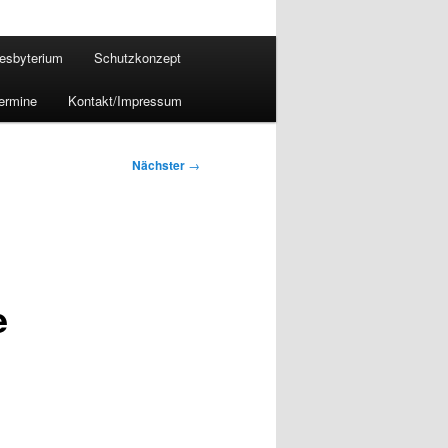
esbyterium
Schutzkonzept
ermine
Kontakt/Impressum
Nächster
→
e