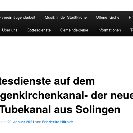
rverein Jugendarbeit
Musik in der Stadtkirche
Offene Kirche
Pr
Über uns
Gottesdienste
Gemeindekreise
Informationen
T
tesdienste auf dem
ngenkirchenkanal- der neu
Tubekanal aus Solingen
ht am
20. Januar 2021
von
Friederike Höroldt