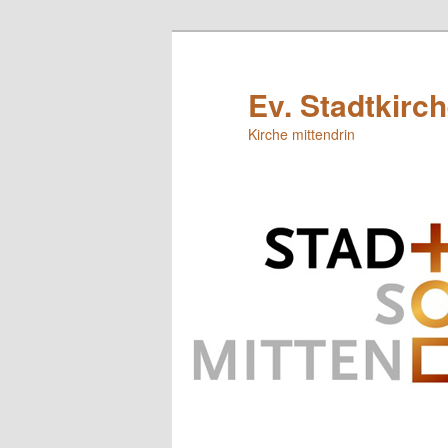
Zum
primären
Inhalt
Ev. Stadtkirc
springen
Kirche mittendrin