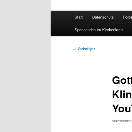
Hauptmenü
Start
Datenschutz
Förde
Spannendes im Kirchenkreis!
Beitragsnavigation
←
Vorheriger
Got
Kli
You
Veröffentlic