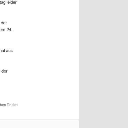
ag leider
 der
dem 24.
nal aus
 der
chen für den